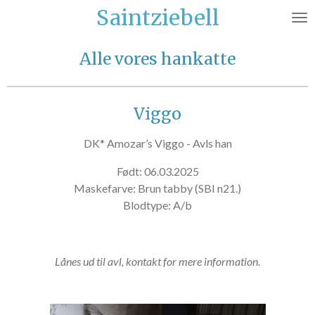
Saintziebell
Spring
til
hovedindhold
Alle vores hankatte
Viggo
DK* Amozar’s Viggo - Avls han
Født:
06.03.2025
Maskefarve:
Brun tabby (
SBI n21.)
Blodtype: A/b
Lånes ud til avl, kontakt for mere information.